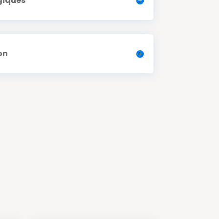
giques
on