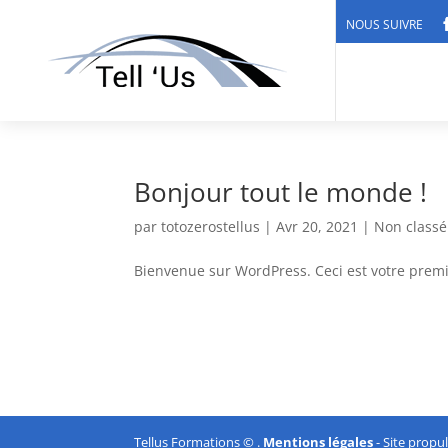
NOUS SUIVRE
Bonjour tout le monde !
par
totozerostellus
|
Avr 20, 2021
|
Non classé
Bienvenue sur WordPress. Ceci est votre premie
Tellus Formations © .
Mentions légales
- Site propu