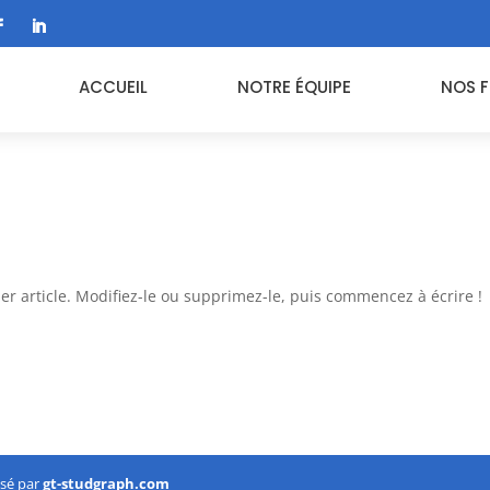
ACCUEIL
NOTRE ÉQUIPE
NOS 
r article. Modifiez-le ou supprimez-le, puis commencez à écrire !
lsé par
gt-studgraph.com